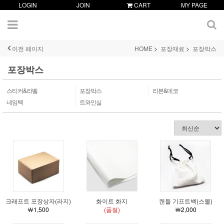
LOGIN
JOIN
CART
MY PAGE
이전 페이지
HOME
포장재료
포장박스
포장박스
스티커&라벨
포장박스
리본&데코
네임텍
트와인실
크래프트 포장상자(라지)
화이트 화지
캔들 기프트백(스몰)
￦1,500
(품절)
￦2,000