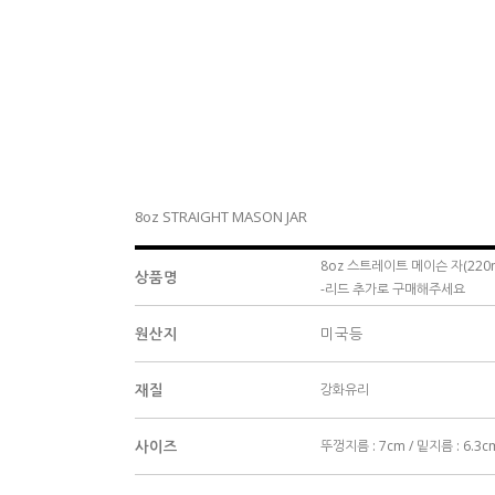
8oz STRAIGHT MASON JAR
8oz 스트레이트 메이슨 자(220
상품명
-리드 추가로 구매해주세요
원산지
미국등
재질
강화유리
사이즈
뚜껑지름 : 7cm / 밑지름 : 6.3c