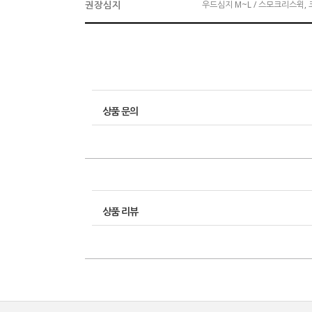
권장심지
우드심지 M~L / 스모크리스윅, 코
상품 문의
상품 리뷰