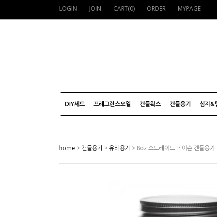
LOGIN
JOIN
CART(
0
)
ORDER
MYPAGE
DIY세트
프래그런스오일
캔들왁스
캔들용기
심지&
home
>
캔들용기
>
유리용기
> 8oz 스트레이트 메이슨 캔들용기