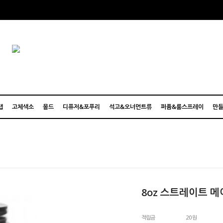
탭
고체색소
몰드
디퓨저&포푸리
석고&오너먼트류
퍼퓸&룸스프레이
만들
8oz 스트레이트 
적립금
20원