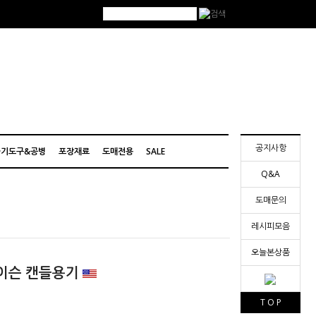
공지사항
기도구&공병
포장재료
도매전용
SALE
Q&A
도매문의
레시피모음
오늘본상품
메이슨 캔들용기
T O P