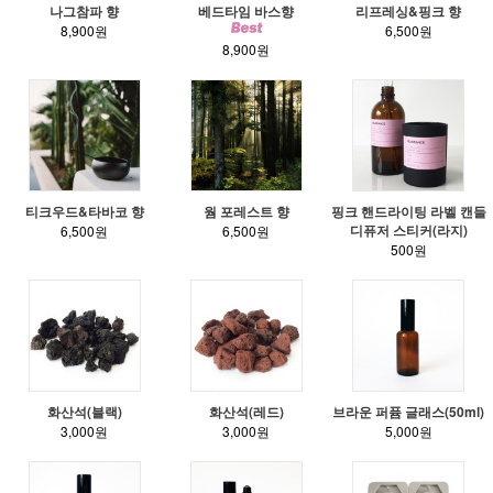
나그참파 향
베드타임 바스향
리프레싱&핑크 향
8,900원
6,500원
8,900원
티크우드&타바코 향
웜 포레스트 향
핑크 핸드라이팅 라벨 캔들
디퓨저 스티커(라지)
6,500원
6,500원
500원
화산석(블랙)
화산석(레드)
브라운 퍼퓸 글래스(50ml)
3,000원
3,000원
5,000원