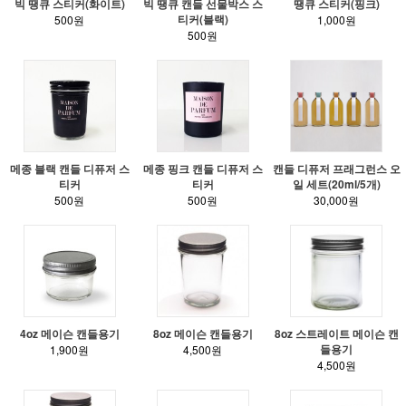
빅 땡큐 스티커(화이트)
빅 땡큐 캔들 선물박스 스
땡큐 스티커(핑크)
티커(블랙)
500원
1,000원
500원
메종 블랙 캔들 디퓨저 스
메종 핑크 캔들 디퓨저 스
캔들 디퓨저 프래그런스 오
티커
티커
일 세트(20ml/5개)
500원
500원
30,000원
4oz 메이슨 캔들용기
8oz 메이슨 캔들용기
8oz 스트레이트 메이슨 캔
들용기
1,900원
4,500원
4,500원