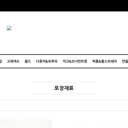
탭
고체색소
몰드
디퓨저&포푸리
석고&오너먼트류
퍼퓸&룸스프레이
만들
포장재료