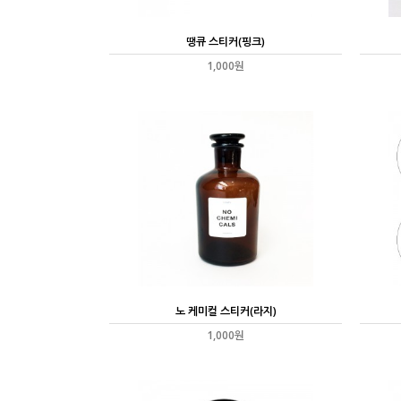
땡큐 스티커(핑크)
1,000원
노 케미컬 스티커(라지)
1,000원