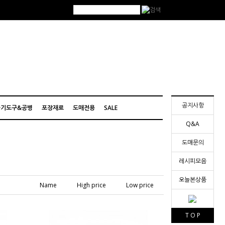
공지사항
기도구&공병
포장재료
도매전용
SALE
Q&A
도매문의
레시피모음
오늘본상품
Name
High price
Low price
T O P