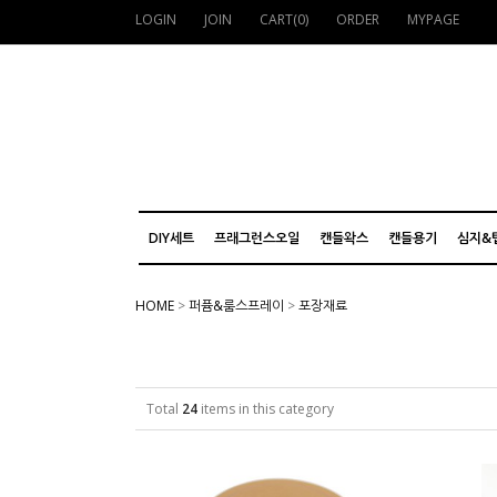
LOGIN
JOIN
CART(
0
)
ORDER
MYPAGE
DIY세트
프래그런스오일
캔들왁스
캔들용기
심지&
HOME
>
퍼퓸&룸스프레이
>
포장재료
Total
24
items in this category