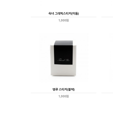
숙녀 그래픽스티커(미듐)
1,000원
땡큐 스티커(블랙)
1,000원