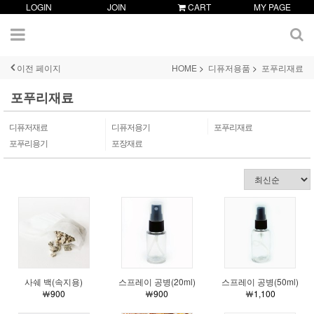
LOGIN
JOIN
CART
MY PAGE
이전 페이지
HOME
디퓨저용품
포푸리재료
포푸리재료
디퓨저재료
디퓨저용기
포푸리재료
포푸리용기
포장재료
사쉐 백(속지용)
스프레이 공병(20ml)
스프레이 공병(50ml)
￦900
￦900
￦1,100